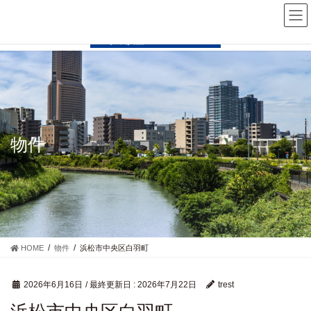
コ
ナ
ン
ビ
テ
ゲ
ン
ー
ツ
シ
に
ョ
移
ン
動
に
移
動
物件
HOME
物件
浜松市中央区白羽町
2026年6月16日
/ 最終更新日 :
2026年7月22日
trest