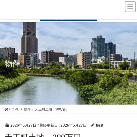
コ
ナ
ン
ビ
テ
ゲ
ン
ー
ツ
シ
に
ョ
移
ン
動
に
移
動
物件
HOME
物件
天王町土地 280万円
2026年5月27日
/ 最終更新日 :
2026年5月27日
trest