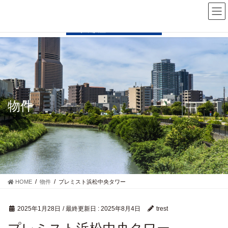
コ
ナ
ン
ビ
テ
ゲ
ン
ー
ツ
シ
に
ョ
移
ン
動
に
移
動
物件
HOME
物件
プレミスト浜松中央タワー
2025年1月28日
/ 最終更新日 :
2025年8月4日
trest